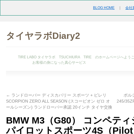
BLOG HOME
｜
会社
タイヤラボDiary2
TIRE LABO タイヤラボ TSUCHIURA TIRE のホームページへよう
お客様の身になった真心サービス
←
ランドローバー ディスカバリー スポーツ + ピレリ
ポルシ
SCORPION ZERO ALL SEASON (スコーピオン ゼロ オ
245/35Z
ールシーズン) ランドローバー承認 20インチ タイヤ交換
BMW M3（G80） コンペテ
パイロットスポーツ4S（Pilot S