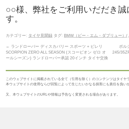
○○様、弊社をご利用いだだき
す。
カテゴリー:
タイヤ見聞録
タグ:
BMW（ビー・エム・ダブリュー）/
←
ランドローバー ディスカバリー スポーツ + ピレリ
ポルシ
SCORPION ZERO ALL SEASON (スコーピオン ゼロ オ
245/35Z
ールシーズン) ランドローバー承認 20インチ タイヤ交換
このウェブサイトに掲載されている全て（引用を除く）のコンテンツはタイヤ
本ウェブサイトの使用ならび回覧によって生じたいかなる損害にも責任を負い
又、本ウェブサイトのURLや情報は予告なく変更される場合があります。