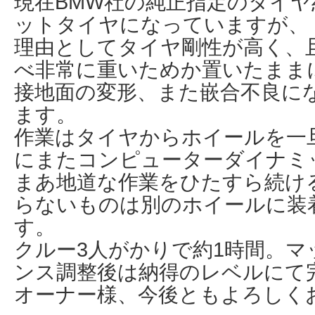
現在BMW社の純正指定のタイヤ
ットタイヤになっていますが、
理由としてタイヤ剛性が高く、
べ非常に重いためか置いたまま
接地面の変形、また嵌合不良に
ます。
作業はタイヤからホイールを一
にまたコンピューターダイナミ
まあ地道な作業をひたすら続け
らないものは別のホイールに装
す。
クルー3人がかりで約1時間。
ンス調整後は納得のレベルにて
オーナー様、今後ともよろしく