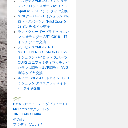
メルセデスAMG S63 + ミシュラ
ン パイロットスポーツ4S（Pilot
Sport 4S） 20インチ タイヤ交換
MINI クーパーS + ミシュラン パイ
ロットスポーツ5（Pilot Sport 5）
18インチ タイヤ交換
ランドクルーザープラド + ヨコハ
マ ジオランダー A/T4 G018 17
インチ タイヤ交換
メルセデスAMG GTR +
MICHELIN PILOT SPORT CUP2
ミシュラン パイロット スポーツ
CUP2 ユニフォミティマッチング
バランス調整（UMB調整） AMG
承認 タイヤ交換
ルノー TWINGO（トゥインゴ） +
ミシュラン クロスクライメイト
2 タイヤ交換
タグ
BMW（ビー・エム・ダブリュー）/
McLaren / マクラーレン
TIRE LABO Earth/
その他/
アウディ（Audi）/