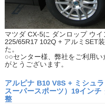
マツダ CX-5に ダンロップ ウ
225/65R17 102Q + アルミ
た。
○○センター様、弊社をご利用
がとうございます。
アルピナ B10 V8S + ミシ
スーパースポーツ）19インチ 
整