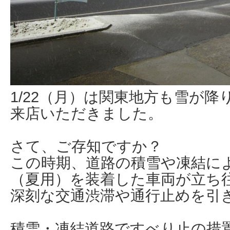
1/22（月）は関東地方も雪が
来店いただきました。
さて、ご存知ですか？
この時期、道路の積雪や凍結に
（夏用）を装着した車両が立ち
深刻な交通渋滞や通行止めを引
積雪・凍結道路ですべり止の措