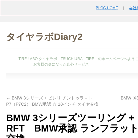
BLOG HOME
｜
会社
タイヤラボDiary2
TIRE LABO タイヤラボ TSUCHIURA TIRE のホームページへよう
お客様の身になった真心サービス
←
BMW 3シリーズ + ピレリ チントゥラ－ト
BMW i
P7（P7C2） BMW承認 ☆ 18インチ タイヤ交換
BMW 3シリーズツーリング + ピ
RFT BMW承認 ランフラッ