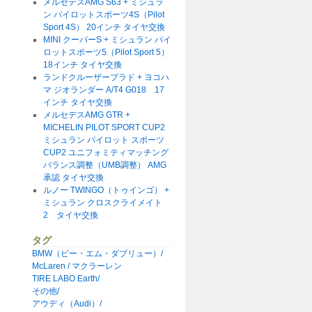
メルセデスAMG S63 + ミシュラ
ン パイロットスポーツ4S（Pilot
Sport 4S） 20インチ タイヤ交換
MINI クーパーS + ミシュラン パイ
ロットスポーツ5（Pilot Sport 5）
18インチ タイヤ交換
ランドクルーザープラド + ヨコハ
マ ジオランダー A/T4 G018 17
インチ タイヤ交換
メルセデスAMG GTR +
MICHELIN PILOT SPORT CUP2
ミシュラン パイロット スポーツ
CUP2 ユニフォミティマッチング
バランス調整（UMB調整） AMG
承認 タイヤ交換
ルノー TWINGO（トゥインゴ） +
ミシュラン クロスクライメイト
2 タイヤ交換
タグ
BMW（ビー・エム・ダブリュー）/
McLaren / マクラーレン
TIRE LABO Earth/
その他/
アウディ（Audi）/