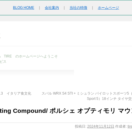
BLOG HOME
｜
会社案内
｜
当社の特徴
｜
ホームページ
2
URA TIRE のホームページへようこそ
ビス
30.3 イタリア食文化
スバル WRX S4 STI + ミシュラン パイロットスポーツ5（P
Sport 5）18インチ タイヤ
Mounting Compound/ ポルシェ オプティモリ マ
投稿日:
2024年11月12日
作成者:
ti