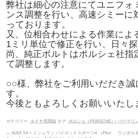
弊社は細心の注意にてユニフォ
ンス調整を行い、高速シミーに
っております。
又、位相合わせによる作業による
1ミリ単位で修正を行い、日々
尚、純正ボルトはポルシェ社指
て調整します。
○○様、弊社をご利用いだだき
す。
今後ともよろしくお願いいたし
カテゴリー:
タイヤ見聞録
タグ:
ポルシェ（PORSCHE）/
パーマリ
←
AUDI S4 + ミシュラン パイロットスポーツ4 （Pilot
ランボル