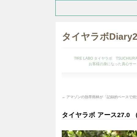
タイヤラボDiary
TIRE LABO タイヤラボ TSUCHI
お客様の身になった真心サー
←
アマゾンの熱帯雨林が「記録的ペースで焼
タイヤラボ アース27.0 （T