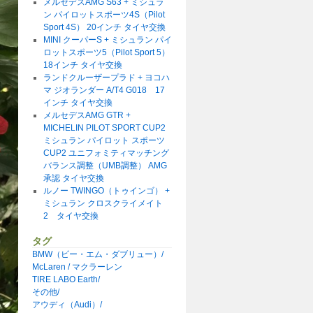
メルセデスAMG S63 + ミシュラ
ン パイロットスポーツ4S（Pilot
Sport 4S） 20インチ タイヤ交換
MINI クーパーS + ミシュラン パイ
ロットスポーツ5（Pilot Sport 5）
18インチ タイヤ交換
ランドクルーザープラド + ヨコハ
マ ジオランダー A/T4 G018 17
インチ タイヤ交換
メルセデスAMG GTR +
MICHELIN PILOT SPORT CUP2
ミシュラン パイロット スポーツ
CUP2 ユニフォミティマッチング
バランス調整（UMB調整） AMG
承認 タイヤ交換
ルノー TWINGO（トゥインゴ） +
ミシュラン クロスクライメイト
2 タイヤ交換
タグ
BMW（ビー・エム・ダブリュー）/
McLaren / マクラーレン
TIRE LABO Earth/
その他/
アウディ（Audi）/