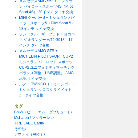
メルセデスAMG S63 + ミシュラ
ン パイロットスポーツ4S（Pilot
Sport 4S） 20インチ タイヤ交換
MINI クーパーS + ミシュラン パイ
ロットスポーツ5（Pilot Sport 5）
18インチ タイヤ交換
ランドクルーザープラド + ヨコハ
マ ジオランダー A/T4 G018 17
インチ タイヤ交換
メルセデスAMG GTR +
MICHELIN PILOT SPORT CUP2
ミシュラン パイロット スポーツ
CUP2 ユニフォミティマッチング
バランス調整（UMB調整） AMG
承認 タイヤ交換
ルノー TWINGO（トゥインゴ） +
ミシュラン クロスクライメイト
2 タイヤ交換
タグ
BMW（ビー・エム・ダブリュー）/
McLaren / マクラーレン
TIRE LABO Earth/
その他/
アウディ（Audi）/