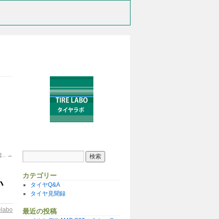
..
→
カテゴリー
い
タイヤQ&A
タイヤ見聞録
relabo
最近の投稿