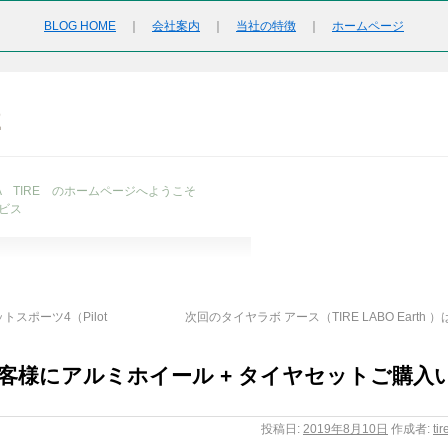
BLOG HOME
｜
会社案内
｜
当社の特徴
｜
ホームページ
2
URA TIRE のホームページへようこそ
ビス
トスポーツ4（Pilot
次回のタイヤラボ アース（TIRE LABO Earth ）は
1 のお客様にアルミホイール + タイヤセットご購入
投稿日:
2019年8月10日
作成者:
ti