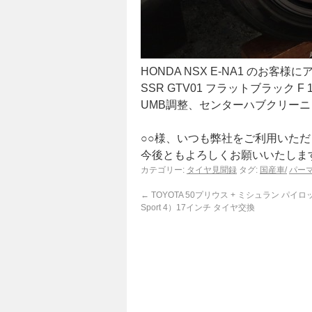
HONDA NSX E-NA1 のお
SSR GTV01 フラットブラック 
UMB調整、センターハブクリー
○○様、いつも弊社をご利用いた
今後ともよろしくお願いいたしま
カテゴリー:
タイヤ見聞録
タグ:
国産車/
パー
←
TOYOTA 50プリウス + ミシュラン パイロッ
Sport 4）17インチ タイヤ交換