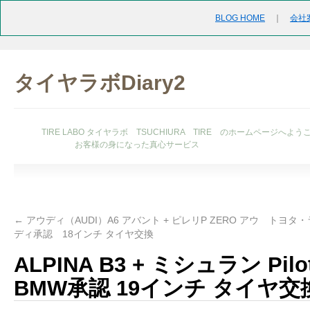
BLOG HOME
｜
会社
タイヤラボDiary2
TIRE LABO タイヤラボ TSUCHIURA TIRE のホームページへよう
お客様の身になった真心サービス
←
アウディ（AUDI）A6 アバント + ピレリP ZERO アウ
トヨタ・
ディ承認 18インチ タイヤ交換
ALPINA B3 + ミシュラン Pilot 
BMW承認 19インチ タイヤ交