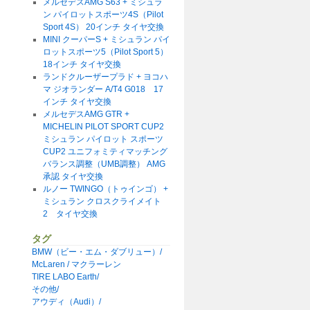
メルセデスAMG S63 + ミシュラ
ン パイロットスポーツ4S（Pilot
Sport 4S） 20インチ タイヤ交換
MINI クーパーS + ミシュラン パイ
ロットスポーツ5（Pilot Sport 5）
18インチ タイヤ交換
ランドクルーザープラド + ヨコハ
マ ジオランダー A/T4 G018 17
インチ タイヤ交換
メルセデスAMG GTR +
MICHELIN PILOT SPORT CUP2
ミシュラン パイロット スポーツ
CUP2 ユニフォミティマッチング
バランス調整（UMB調整） AMG
承認 タイヤ交換
ルノー TWINGO（トゥインゴ） +
ミシュラン クロスクライメイト
2 タイヤ交換
タグ
BMW（ビー・エム・ダブリュー）/
McLaren / マクラーレン
TIRE LABO Earth/
その他/
アウディ（Audi）/