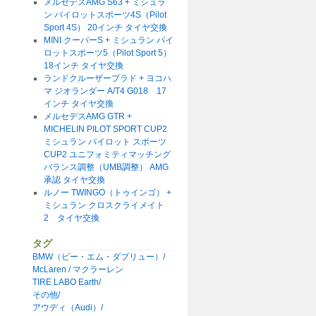
メルセデスAMG S63 + ミシュラ
ン パイロットスポーツ4S（Pilot
Sport 4S） 20インチ タイヤ交換
MINI クーパーS + ミシュラン パイ
ロットスポーツ5（Pilot Sport 5）
18インチ タイヤ交換
ランドクルーザープラド + ヨコハ
マ ジオランダー A/T4 G018 17
インチ タイヤ交換
メルセデスAMG GTR +
MICHELIN PILOT SPORT CUP2
ミシュラン パイロット スポーツ
CUP2 ユニフォミティマッチング
バランス調整（UMB調整） AMG
承認 タイヤ交換
ルノー TWINGO（トゥインゴ） +
ミシュラン クロスクライメイト
2 タイヤ交換
タグ
BMW（ビー・エム・ダブリュー）/
McLaren / マクラーレン
TIRE LABO Earth/
その他/
アウディ（Audi）/