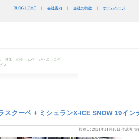
BLOG HOME
｜
会社案内
｜
当社の特徴
｜
ホームページ
2
URA TIRE のホームページへようこそ
ビス
クーペ + ミシュランX-ICE SNOW 19イン
投稿日:
2021年11月18日
作成者:
ti