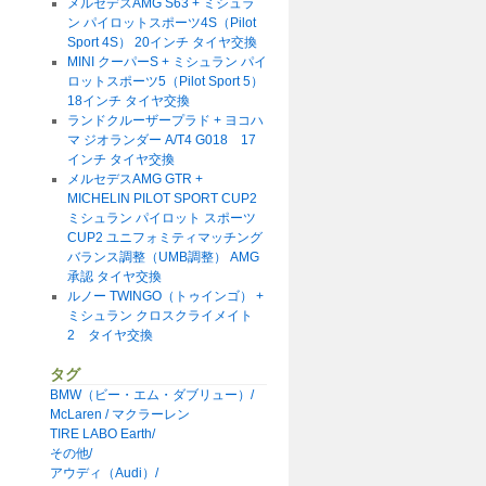
メルセデスAMG S63 + ミシュラ
ン パイロットスポーツ4S（Pilot
Sport 4S） 20インチ タイヤ交換
MINI クーパーS + ミシュラン パイ
ロットスポーツ5（Pilot Sport 5）
18インチ タイヤ交換
ランドクルーザープラド + ヨコハ
マ ジオランダー A/T4 G018 17
インチ タイヤ交換
メルセデスAMG GTR +
MICHELIN PILOT SPORT CUP2
ミシュラン パイロット スポーツ
CUP2 ユニフォミティマッチング
バランス調整（UMB調整） AMG
承認 タイヤ交換
ルノー TWINGO（トゥインゴ） +
ミシュラン クロスクライメイト
2 タイヤ交換
タグ
BMW（ビー・エム・ダブリュー）/
McLaren / マクラーレン
TIRE LABO Earth/
その他/
アウディ（Audi）/