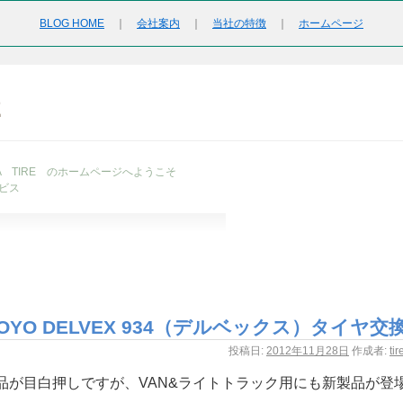
BLOG HOME
｜
会社案内
｜
当社の特徴
｜
ホームページ
2
URA TIRE のホームページへようこそ
ビス
OYO DELVEX 934（デルベックス）タイヤ交
投稿日:
2012年11月28日
作成者:
ti
品が目白押しですが、VAN&ライトトラック用にも新製品が登