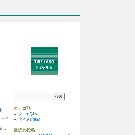
カテゴリー
換
タイヤQ&A
relabo
タイヤ見聞録
場し
最近の投稿