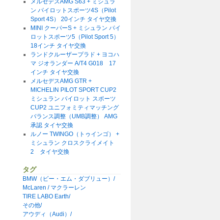
メルセデスAMG S63 + ミシュラ
ン パイロットスポーツ4S（Pilot
Sport 4S） 20インチ タイヤ交換
MINI クーパーS + ミシュラン パイ
ロットスポーツ5（Pilot Sport 5）
18インチ タイヤ交換
ランドクルーザープラド + ヨコハ
マ ジオランダー A/T4 G018 17
インチ タイヤ交換
メルセデスAMG GTR +
MICHELIN PILOT SPORT CUP2
ミシュラン パイロット スポーツ
CUP2 ユニフォミティマッチング
バランス調整（UMB調整） AMG
承認 タイヤ交換
ルノー TWINGO（トゥインゴ） +
ミシュラン クロスクライメイト
2 タイヤ交換
タグ
BMW（ビー・エム・ダブリュー）/
McLaren / マクラーレン
TIRE LABO Earth/
その他/
アウディ（Audi）/