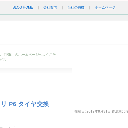
BLOG HOME
｜
会社案内
｜
当社の特徴
｜
ホームページ
2
URA TIRE のホームページへようこそ
ビス
リ P6 タイヤ交換
投稿日:
2012年8月31日
作成者:
ti