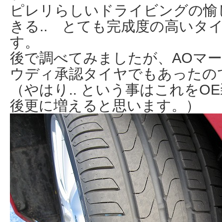
ピレリらしいドライビングの愉
きる.. とても完成度の高いタ
す。
後で調べてみましたが、AOマ
ウディ承認タイヤでもあった
（やはり.. という事はこれをO
後更に増えると思います。）