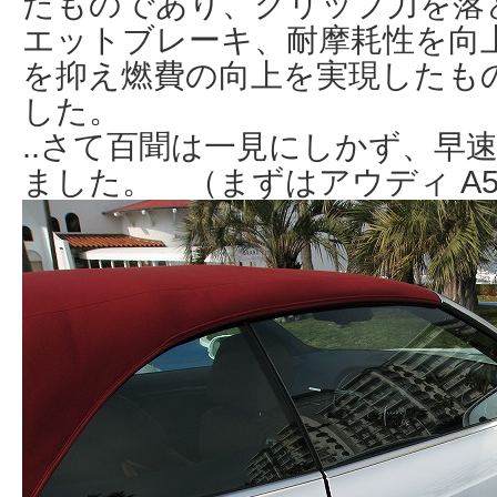
たものであり、グリップ力を落
エットブレーキ、耐摩耗性を向
を抑え燃費の向上を実現したも
した。
..さて百聞は一見にしかず、早
ました。 （まずはアウディ A5 Cab