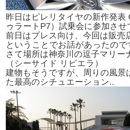
昨日はピレリタイヤの新作発表 Cint
ゥラートP7）試乗会に参加さ
前日はプレス向け、今回は販売
ということでお話があったので
さて場所は神奈川の逗子マリー
（シーサイド リビエラ）
建物もそうですが、周りの風景
た最高のシチュエーション..